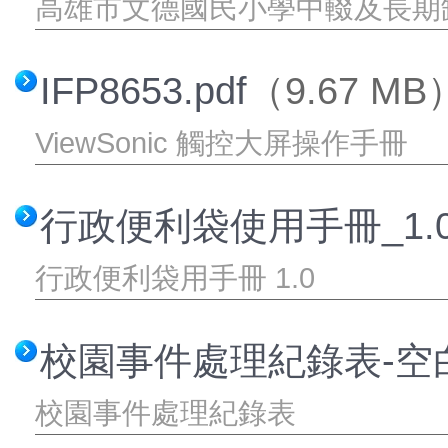
高雄市文德國民小學中輟及長期
交通安全網站
課程計畫
IFP8653.pdf
（9.67 MB
文德健康促進網
文德國小環境教育網
ViewSonic 觸控大屏操作手冊
志願服務紀錄冊
校外人士協助教學活動
行政便利袋使用手冊_1.0.
學生申訴再申訴專區
行政便利袋用手冊 1.0
高雄校園通APP
網路直通車
校園事件處理紀錄表-空白.
校園事件處理紀錄表