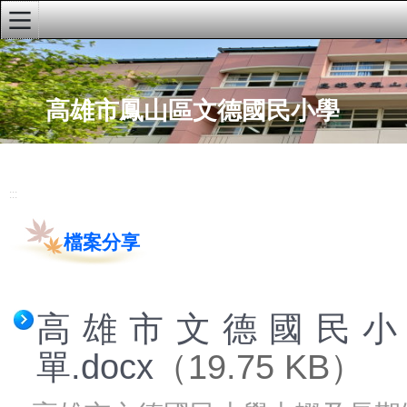
:::
首頁
高雄市鳳山區文德國民小學
文德粉絲專頁
文德youTube頻道
學校簡介
:::
學校行事曆
檔案分享
文德兒童校刊
午餐資訊網
高雄市文德國民小
網站推荐
本土教育網
單.docx
（19.75 KB）
性別平等教育