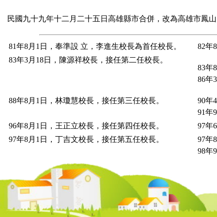
午餐資訊網
民國九十九年十二月二十五日高雄縣市合併，改為高雄市鳳山
網站推荐
本土教育網
81年8月1日，奉準設 立，李進生校長為首任校長。
82
83年3月18日，陳源祥校長，接任第二任校長。
性別平等教育
83
年
8
86
交通安全網站
88年8月1日，林瓊慧校長，接任第三任校長。
課程計畫
90
91
文德健康促進網
96年8月1日，王正立校長，接任第四任校長。
97
文德國小環境教育網
97年8月1日，丁吉文校長，接任第五任校長。
97
98
志願服務紀錄冊
校外人士協助教學活動
學生申訴再申訴專區
高雄校園通APP