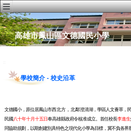
:::
首頁
高雄市鳳山區文德國民小學
文德粉絲專頁
文德youTube頻道
學校簡介
:::
校史沿革
學校簡介
-
校史沿革
校園特色
地理位置
聯絡電話
文德國小，原位居鳳山市
西北方，北鄰
澄清湖，學區人文薈萃，
學校行事曆
民國
八十年十月十五日
奉高雄縣政府令核准成立。首任校長
李進生
文德兒童校刊
同協助規劃，以期創建別具特色之現代化小學為目標，冀不負各界