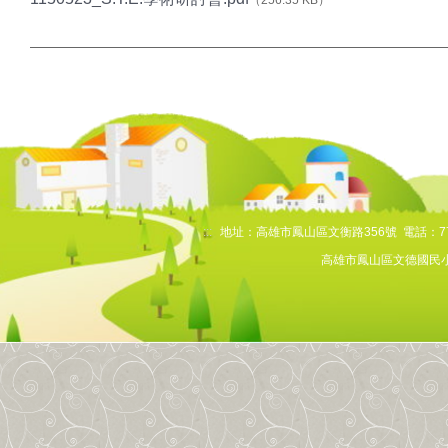
（256.35 KB）
交通安全網站
課程計畫
文德健康促進網
文德國小環境教育網
志願服務紀錄冊
校外人士協助教學活動
:::
地址：高雄市鳳山區文衡路356號 電話：7768
學生申訴再申訴專區
高雄市鳳山區文德國民小
高雄校園通APP
網路直通車