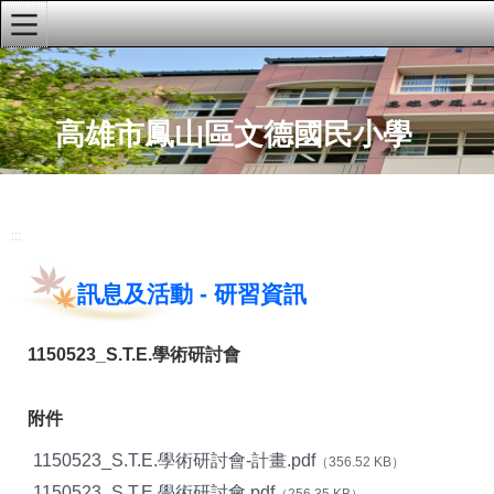
:::
首頁
高雄市鳳山區文德國民小學
文德粉絲專頁
文德youTube頻道
學校簡介
:::
學校行事曆
訊息及活動
-
研習資訊
文德兒童校刊
午餐資訊網
1150523_S.T.E.學術研討會
網站推荐
附件
本土教育網
1150523_S.T.E.學術研討會-計畫.pdf
（356.52 KB）
性別平等教育
1150523_S.T.E.學術研討會.pdf