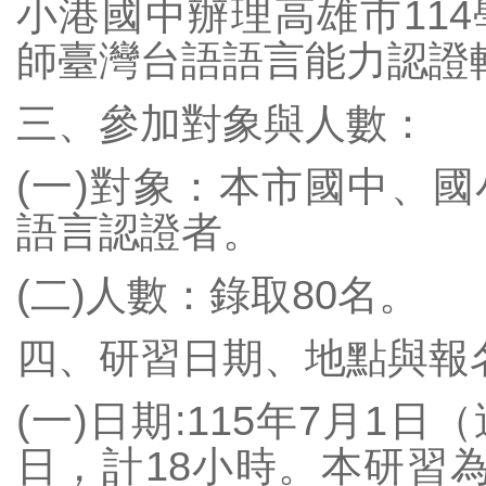
小港國中辦理高雄市11
交通安全網站
師臺灣台語語言能力認證
課程計畫
文德健康促進網
三、參加對象與人數：
文德國小環境教育網
(一)對象：本市國中、
志願服務紀錄冊
語言認證者。
校外人士協助教學活動
學生申訴再申訴專區
(二)人數：錄取80名。
高雄校園通APP
四、研習日期、地點與報
網路直通車
(一)日期:115年7月1
日，計18小時。本研習