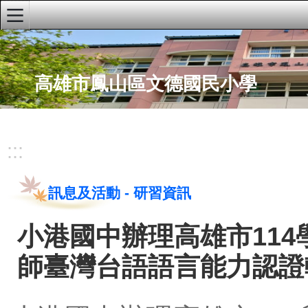
:::
首頁
高雄市鳳山區文德國民小學
文德粉絲專頁
文德youTube頻道
學校簡介
:::
學校行事曆
文德兒童校刊
訊息及活動
-
研習資訊
午餐資訊網
小港國中辦理高雄市11
網站推荐
師臺灣台語語言能力認證
本土教育網
性別平等教育