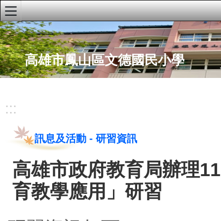
:::
首頁
高雄市鳳山區文德國民小學
文德粉絲專頁
文德youTube頻道
學校簡介
:::
學校行事曆
文德兒童校刊
訊息及活動
-
研習資訊
午餐資訊網
高雄市政府教育局辦理1
網站推荐
育教學應用」研習
本土教育網
性別平等教育