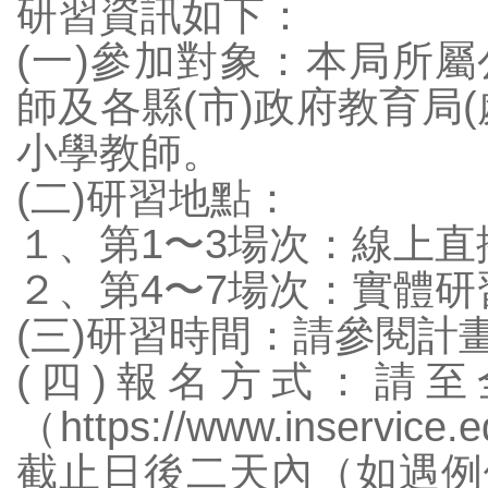
研習資訊如下：
交通安全網站
(一)參加對象：本局所
課程計畫
師及各縣(市)政府教育局
文德健康促進網
小學教師。
文德國小環境教育網
(二)研習地點：
志願服務紀錄冊
校外人士協助教學活動
１、第1〜3場次：線上直播（M
學生申訴再申訴專區
２、第4〜7場次：實體研
高雄校園通APP
(三)研習時間：請參閱計
網路直通車
(四)報名方式：請
（https://www.inser
截止日後二天內（如遇例